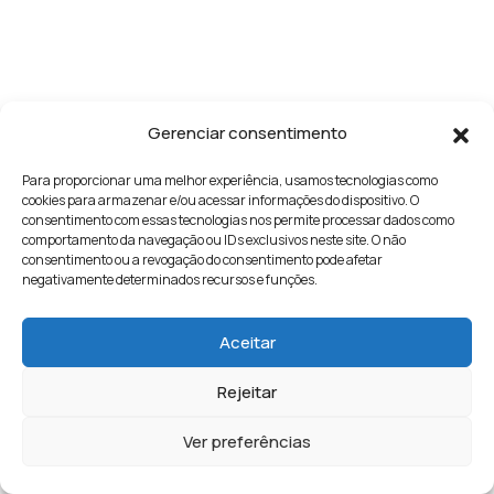
Gerenciar consentimento
Para proporcionar uma melhor experiência, usamos tecnologias como
cookies para armazenar e/ou acessar informações do dispositivo. O
consentimento com essas tecnologias nos permite processar dados como
comportamento da navegação ou IDs exclusivos neste site. O não
consentimento ou a revogação do consentimento pode afetar
negativamente determinados recursos e funções.
Aceitar
Rejeitar
Ver preferências